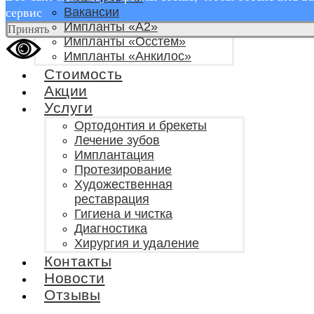
Вакансии
сервис
Импланты «А2»
Принять
Импланты «Осстем»
Импланты «Анкилос»
Стоимость
Акции
Услуги
Ортодонтия и брекеты
Лечение зубов
Имплантация
Протезирование
Художественная
реставрация
Гигиена и чистка
Диагностика
Хирургия и удаление
Контакты
Новости
Отзывы