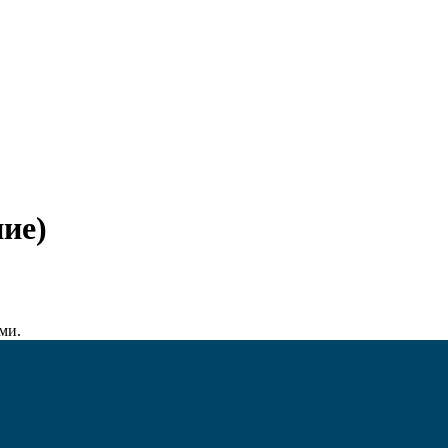
ие)
ами.